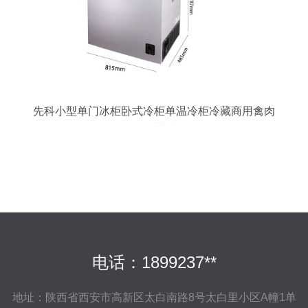
先科小型单门冰柜卧式冷柜单温冷柜冷藏商用禽肉
母乳海鲜茶叶冷柜
电话：1899237**
地址：陕西省西安市高新区太白南路8号太白里小区A幢1单