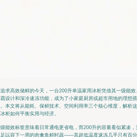
在追求高效储鲜的今天，一台200升单温家用冰柜凭借其一级能效
减霜设计和深冷速冻功能，成为了小家庭厨房或超市用地的理想
档。本文将从能耗、保鲜技术、空间利用率三个核心维度，解析
款冰柜如何平衡实用与经济。
一级能效标签意味着日常通电更省电，而200升的容量看似紧凑，
则足以容下一周的肉禽鱼鲜时蔬——其超低温度速冻几乎只有百