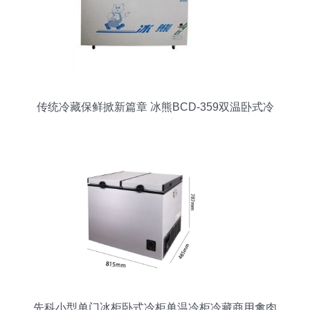
传统冷藏保鲜掀新篇章 冰熊BCD-359双温卧式冷
柜引关注
先科小型单门冰柜卧式冷柜单温冷柜冷藏商用禽肉