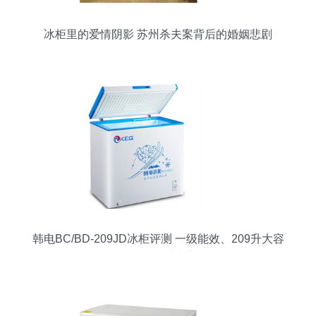
冰柜里的爱情阴影 苏州杀夫案背后的婚姻悲剧
韩电BC/BD-209JD冰柜评测 一级能效、209升大容
量，雪白设计真养眼