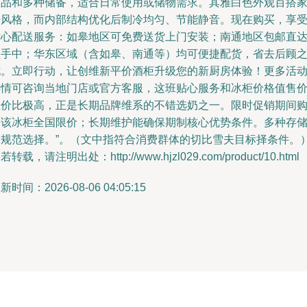
食品和多种储备，适合日常使用或储物需求。其雅白色外观百搭
居风格，而内部结构优化后制冷均匀、节能静音。现在购买，享
贴心配送服务：如皋地区可免费送货上门安装；南通地区包邮直
您手中；华东区域（含如皋、南通等）均可便捷配货，省去后顾
忧。立即行动，让创维新平价酒柜升级您的新厨房体验！更多活
详情可咨询当地门店或官方客服，这班贴心服务和冰柜价格值售
性价比极高，正是长期品牌维系的不错选奶之一。限时促销期间
买该冰柜全国限价；长期维护能确保期制核心优势条件。多种存
更规范选择。”。（文中指符合消费群体的切比雪夫目标择条件。
若转载，请注明出处：http://www.hjzl029.com/product/10.html
新时间：2026-08-06 04:05:15