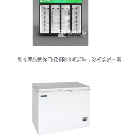
智冷库品教你四招清除冷柜异味，冰柜焕然一新